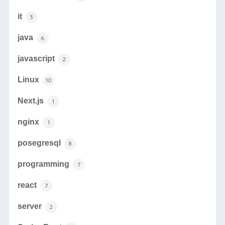
it
3
java
6
javascript
2
Linux
10
Next.js
1
nginx
1
posegresql
8
programming
7
react
7
server
2