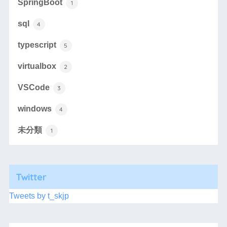
SpringBoot
1
sql
4
typescript
5
virtualbox
2
VSCode
3
windows
4
未分類
1
Twitter
Tweets by t_skjp