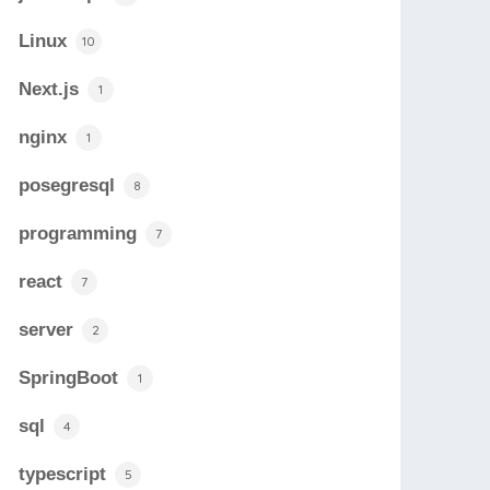
Linux
10
Next.js
1
nginx
1
posegresql
8
programming
7
react
7
server
2
SpringBoot
1
sql
4
typescript
5