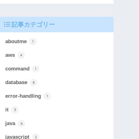
記事カテゴリー
aboutme
1
aws
4
command
1
database
8
error-handling
1
it
3
java
6
javascript
2