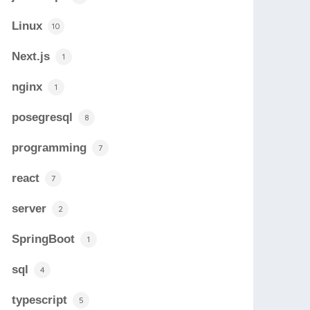
Linux
10
Next.js
1
nginx
1
posegresql
8
programming
7
react
7
server
2
SpringBoot
1
sql
4
typescript
5