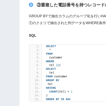
③
重複した電話番号を持つレコード
GROUP BYで抽出カラムのグループ化を行いH
①のクエリで抽出された列データをWHERE条
SQL
SELECT
  *
FROM
  customer
WHERE
  tel 
in
(
SELECT
  tel
FROM
 customer
GROUP
BY
 tel
HAVING
COUNT
(tel) > 
1
)  
ORDER BY
ID
ASC