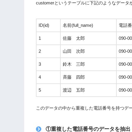
customerというテーブルに下記のようなデータ
ID(id)
名前(full_name)
電話番号
1
佐藤 太郎
090-00
2
山田 次郎
090-0
3
鈴木 三郎
090-0
4
斉藤 四郎
090-00
5
渡辺 五郎
090-0
このデータの中から重複した電話番号を持つデ
①
重複した電話番号のデータを抽出