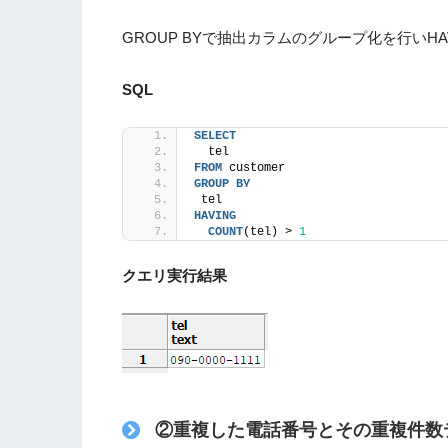
GROUP BYで抽出カラムのグループ化を行いH
SQL
SELECT
  tel
FROM
 customer
GROUP
BY
 tel
HAVING
COUNT
(tel) > 
1
クエリ実行結果
②
重複した電話番号とその重複件数