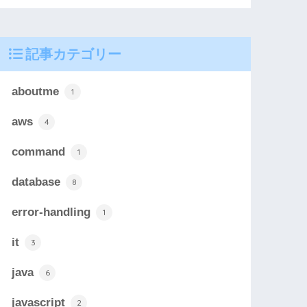
記事カテゴリー
aboutme
1
aws
4
command
1
database
8
error-handling
1
it
3
java
6
javascript
2