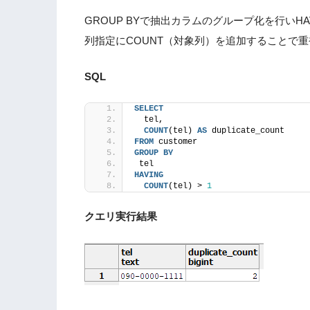
GROUP BYで抽出カラムのグループ化を行いH
列指定にCOUNT（対象列）を追加することで
SQL
SELECT
  tel,
COUNT
(tel) 
AS
 duplicate_count
FROM
 customer
GROUP
BY
 tel
HAVING
COUNT
(tel) > 
1
クエリ実行結果