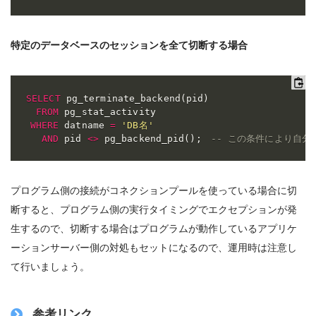
特定のデータベースのセッションを全て切断する場合
SELECT
 pg_terminate_backend
(
pid
)
FROM
 pg_stat_activity

WHERE
 datname 
=
'DB名'
AND
 pid 
<>
 pg_backend_pid
(
)
;
-- この条件により自
プログラム側の接続がコネクションプールを使っている場合に切
断すると、プログラム側の実行タイミングでエクセプションが発
生するので、切断する場合はプログラムが動作しているアプリケ
ーションサーバー側の対処もセットになるので、運用時は注意し
て行いましょう。
参考リンク