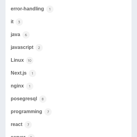
error-handling
1
it
3
java
6
javascript
2
Linux
10
Next.js
1
nginx
1
posegresql
8
programming
7
react
7