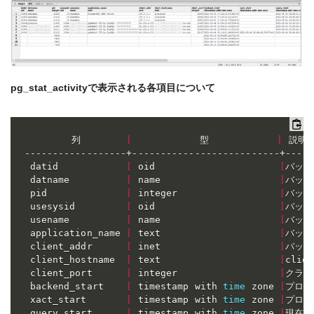
pg_stat_activityで表示される各項目について
        列        
|
            型            
|
 説明  
------------------+--------------------------+-----
 datid            
|
 oid                      
|
バック
 datname          
|
 name                     
|
バック
 pid              
|
 integer                  
|
バック
 usesysid         
|
 oid                      
|
バック
 usename          
|
 name                     
|
バック
 application_name 
|
 text                     
|
バック
 client_addr      
|
 inet                     
|
バック
 client_hostname  
|
 text                     
|
cli
 client_port      
|
 integer                  
|
クライ
 backend_start    
|
 timestamp with 
time
 zone 
|
プロセ
 xact_start       
|
 timestamp with 
time
 zone 
|
プロセ
 query_start      
|
 timestamp with 
time
 zone 
|
現在有