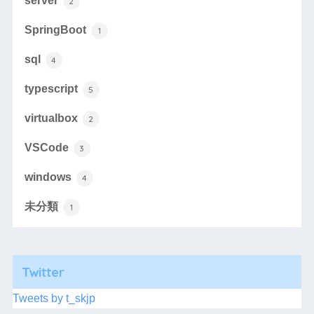
server
2
SpringBoot
1
sql
4
typescript
5
virtualbox
2
VSCode
3
windows
4
未分類
1
Twitter
Tweets by t_skjp