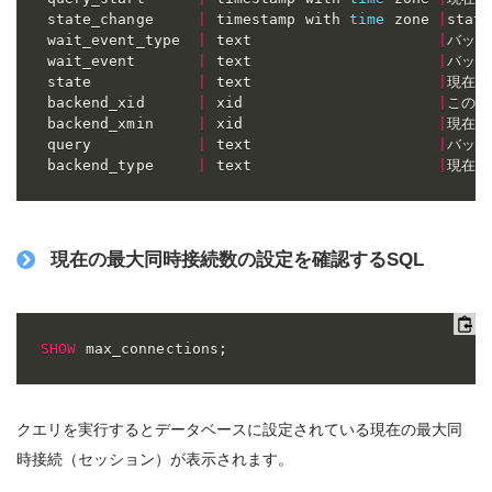
 state_change     
|
 timestamp with 
time
 zone 
|
stat
 wait_event_type  
|
 text                     
|
バック
 wait_event       
|
 text                     
|
バック
 state            
|
 text                     
|
現在の
 backend_xid      
|
 xid                      
|
このバ
 backend_xmin     
|
 xid                      
|
現在の
 query            
|
 text                     
|
バック
 backend_type     
|
 text                     
|
現在の
現在の最大同時接続数の設定を確認するSQL
SHOW
 max_connections
;
クエリを実行するとデータベースに設定されている現在の最大同
時接続（セッション）が表示されます。