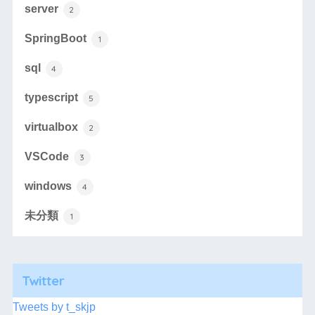
server
2
SpringBoot
1
sql
4
typescript
5
virtualbox
2
VSCode
3
windows
4
未分類
1
Twitter
Tweets by t_skjp