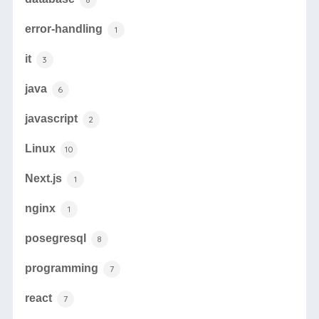
error-handling
1
it
3
java
6
javascript
2
Linux
10
Next.js
1
nginx
1
posegresql
8
programming
7
react
7