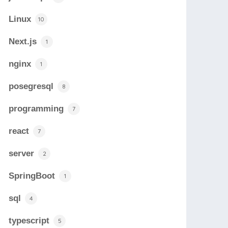
Linux
10
Next.js
1
nginx
1
posegresql
8
programming
7
react
7
server
2
SpringBoot
1
sql
4
typescript
5