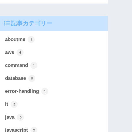
記事カテゴリー
aboutme
1
aws
4
command
1
database
8
error-handling
1
it
3
java
6
javascript
2