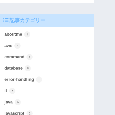
記事カテゴリー
aboutme
1
aws
4
command
1
database
8
error-handling
1
it
3
java
6
javascript
2