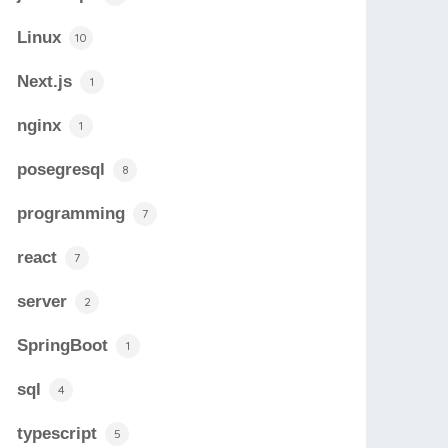
Linux
10
Next.js
1
nginx
1
posegresql
8
programming
7
react
7
server
2
SpringBoot
1
sql
4
typescript
5