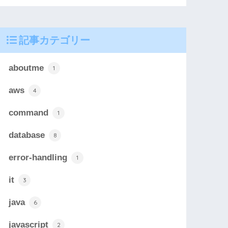
記事カテゴリー
aboutme
1
aws
4
command
1
database
8
error-handling
1
it
3
java
6
javascript
2