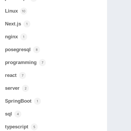
Linux
10
Next.js
1
nginx
1
posegresql
8
programming
7
react
7
server
2
SpringBoot
1
sql
4
typescript
5