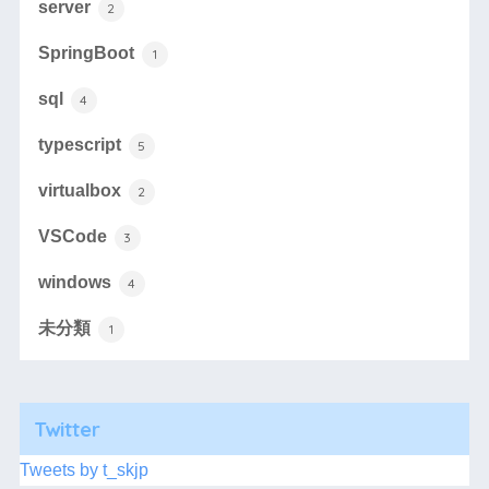
server
2
SpringBoot
1
sql
4
typescript
5
virtualbox
2
VSCode
3
windows
4
未分類
1
Twitter
Tweets by t_skjp