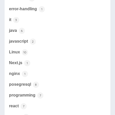
error-handling
1
it
3
java
6
javascript
2
Linux
10
Next.js
1
nginx
1
posegresql
8
programming
7
react
7