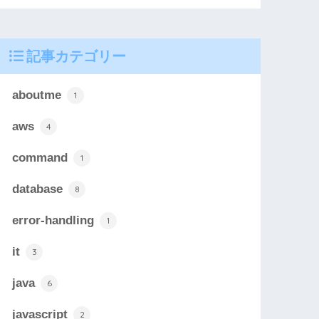
記事カテゴリー
aboutme
1
aws
4
command
1
database
8
error-handling
1
it
3
java
6
javascript
2