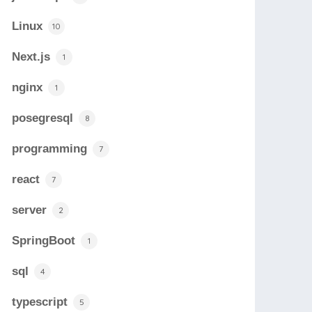
Linux
10
Next.js
1
nginx
1
posegresql
8
programming
7
react
7
server
2
SpringBoot
1
sql
4
typescript
5