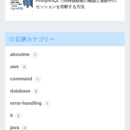
PostgreSQLで同時接続数の確認と接続中の
セッションを切断する方法
記事カテゴリー
aboutme
1
aws
4
command
1
database
8
error-handling
1
it
3
java
6