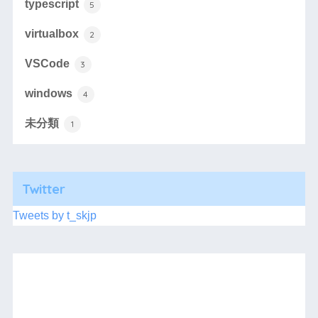
typescript
5
virtualbox
2
VSCode
3
windows
4
未分類
1
Twitter
Tweets by t_skjp