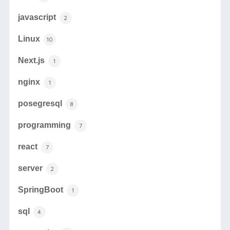
javascript
2
Linux
10
Next.js
1
nginx
1
posegresql
8
programming
7
react
7
server
2
SpringBoot
1
sql
4