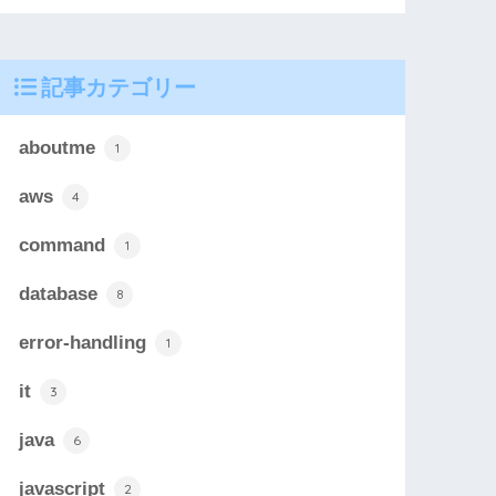
記事カテゴリー
aboutme
1
aws
4
command
1
database
8
error-handling
1
it
3
java
6
javascript
2