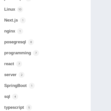
Linux
10
Next.js
1
nginx
1
posegresql
8
programming
7
react
7
server
2
SpringBoot
1
sql
4
typescript
5