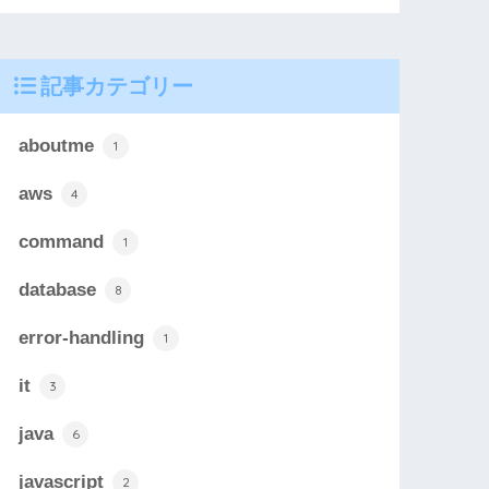
記事カテゴリー
aboutme
1
aws
4
command
1
database
8
error-handling
1
it
3
java
6
javascript
2