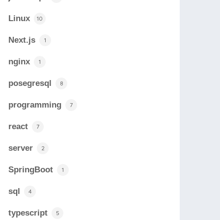
Linux
10
Next.js
1
nginx
1
posegresql
8
programming
7
react
7
server
2
SpringBoot
1
sql
4
typescript
5