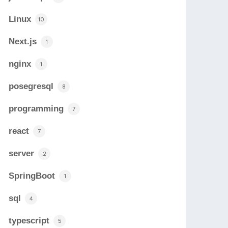
Linux
10
Next.js
1
nginx
1
posegresql
8
programming
7
react
7
server
2
SpringBoot
1
sql
4
typescript
5