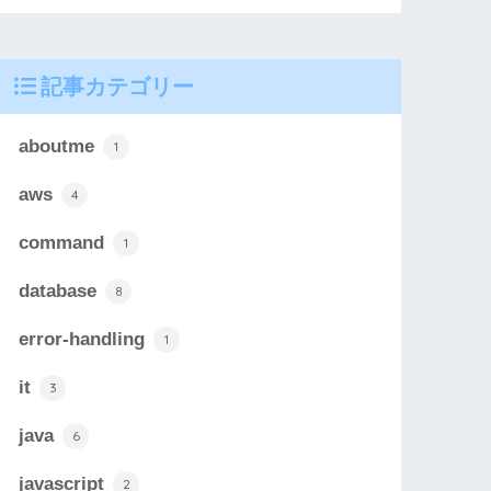
記事カテゴリー
aboutme
1
aws
4
command
1
database
8
error-handling
1
it
3
java
6
javascript
2