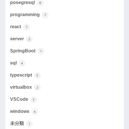
posegresql
8
programming
7
react
7
server
2
SpringBoot
1
sql
4
typescript
5
virtualbox
2
VSCode
3
windows
4
未分類
1