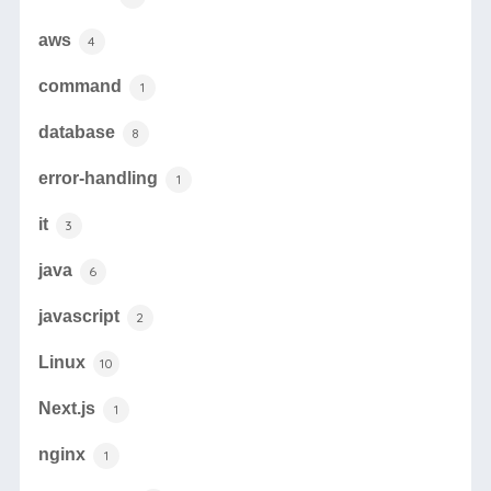
aws
4
command
1
database
8
error-handling
1
it
3
java
6
javascript
2
Linux
10
Next.js
1
nginx
1