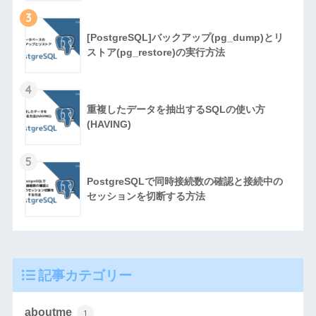
3
[PostgreSQL]バックアップ(pg_dump)とリ
ストア(pg_restore)の実行方法
4
重複したデータを抽出するSQLの使い方
(HAVING)
5
PostgreSQLで同時接続数の確認と接続中の
セッションを切断する方法
記事カテゴリー
aboutme
1