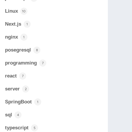
Linux
10
Next.js
1
nginx
1
posegresql
8
programming
7
react
7
server
2
SpringBoot
1
sql
4
typescript
5