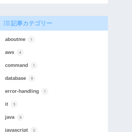
記事カテゴリー
aboutme
1
aws
4
command
1
database
8
error-handling
1
it
3
java
6
javascript
2