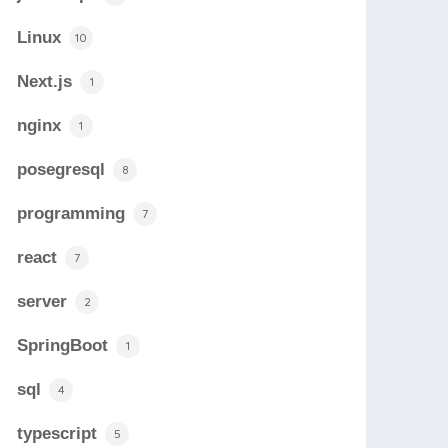
Linux
10
Next.js
1
nginx
1
posegresql
8
programming
7
react
7
server
2
SpringBoot
1
sql
4
typescript
5