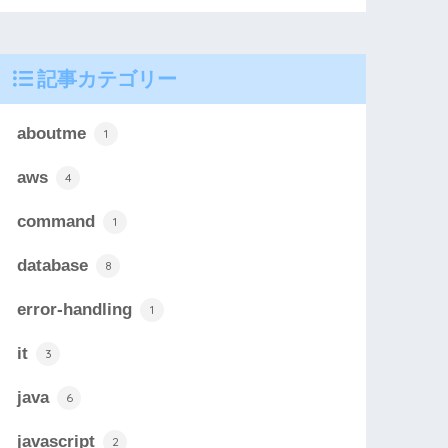
記事カテゴリー
aboutme
1
aws
4
command
1
database
8
error-handling
1
it
3
java
6
javascript
2