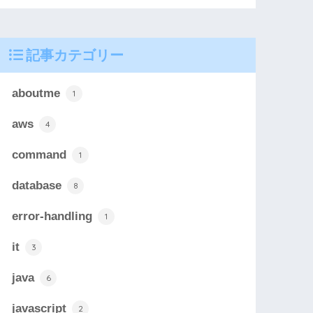
記事カテゴリー
aboutme
1
aws
4
command
1
database
8
error-handling
1
it
3
java
6
javascript
2