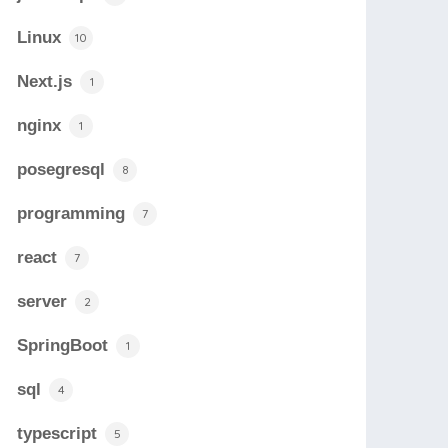
Linux
10
Next.js
1
nginx
1
posegresql
8
programming
7
react
7
server
2
SpringBoot
1
sql
4
typescript
5