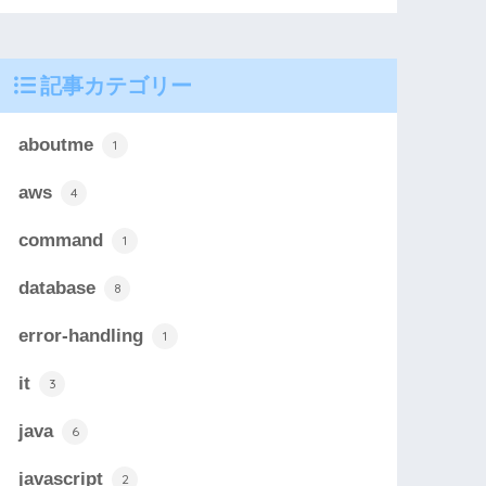
記事カテゴリー
aboutme
1
aws
4
command
1
database
8
error-handling
1
it
3
java
6
javascript
2