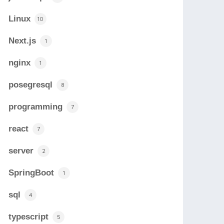
Linux
10
Next.js
1
nginx
1
posegresql
8
programming
7
react
7
server
2
SpringBoot
1
sql
4
typescript
5